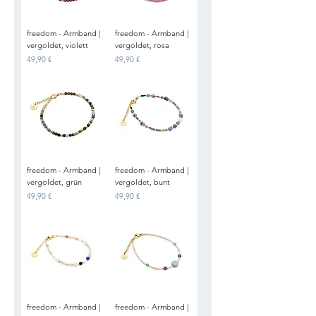
freedom - Armband |
freedom - Armband |
vergoldet, violett
vergoldet, rosa
Preis
Preis
49,90 €
49,90 €
freedom - Armband |
freedom - Armband |
vergoldet, grün
vergoldet, bunt
Preis
Preis
49,90 €
49,90 €
freedom - Armband |
freedom - Armband |