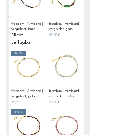
freedom - Armband |
freedom - Armband |
vergoldet, bunt
vergoldet, grün
Nicht
Preis
49,90 €
verfügbar
NEW
freedom - Armband |
freedom - Armband |
vergoldet, gelb
vergoldet, türkis
Preis
Preis
49,90 €
49,90 €
NEW