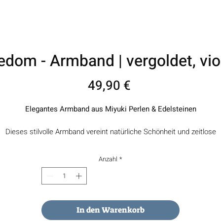
edom - Armband | vergoldet, vio
Preis
49,90 €
Elegantes Armband aus Miyuki Perlen & Edelsteinen
Dieses stilvolle Armband vereint natürliche Schönheit und zeitlose
Eleganz. Zarte Miyuki Perlen treffen auf harmonisch abgestimmte
Edelsteine, wie Mondstein und verleihen dem Schmuckstück eine
Anzahl
*
besondere Ausstrahlung.
b als stilvoller Alltagsbegleiter oder als besonderes Geschenk – dies
Armband unterstreicht feminine Eleganz und natürliche Schönheit au
dezente Weise.
In den Warenkorb