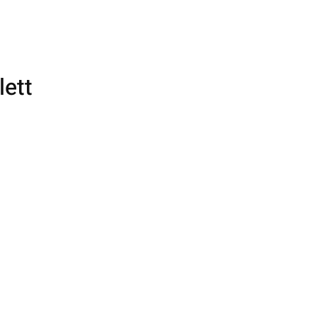
lett
es
f