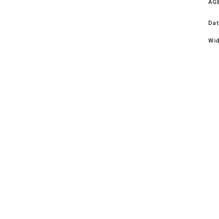
AG
Telefon
+43 (0) 4212 33600
Dat
Wid