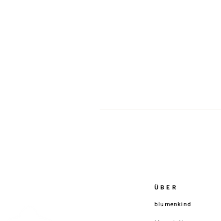
Di
S
K
ÜBER
blumenkind