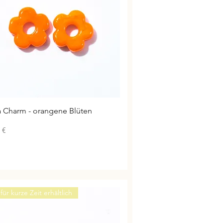
Schnellansicht
a Charm - orangene Blüten
 €
für kurze Zeit erhältlich