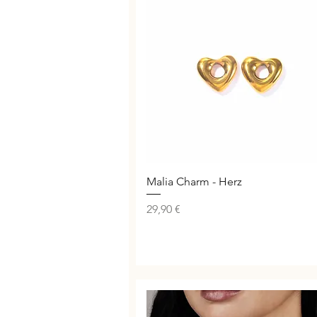
Schnellansicht
Malia Charm - Herz
Preis
29,90 €