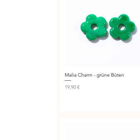
Schnellansicht
Malia Charm - grüne Büten
Preis
19,90 €