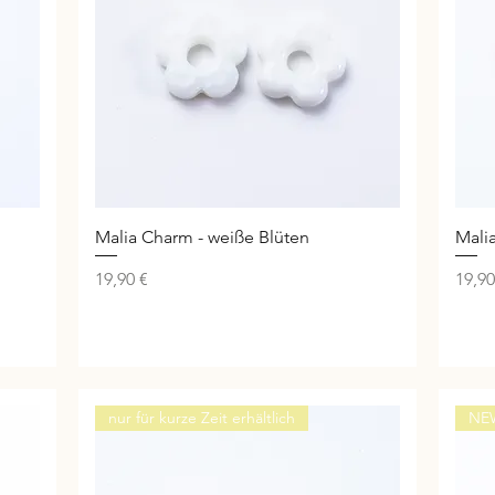
Schnellansicht
Malia Charm - weiße Blüten
Mali
Preis
Preis
19,90 €
19,90
nur für kurze Zeit erhältlich
NE