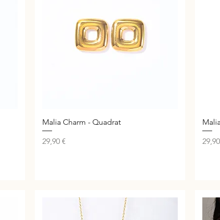
Schnellansicht
Malia Charm - Quadrat
Mali
Preis
Preis
29,90 €
29,90