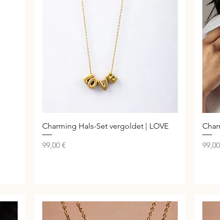
Schnellansicht
Charming Hals-Set vergoldet | LOVE
Char
Preis
Preis
99,00 €
99,00