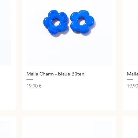
Schnellansicht
Malia Charm - blaue Büten
Mali
Preis
Preis
19,90 €
19,90