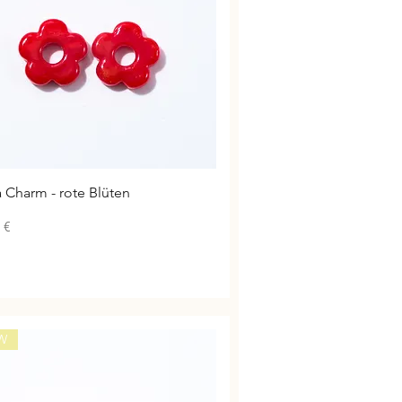
Schnellansicht
a Charm - rote Blüten
 €
W