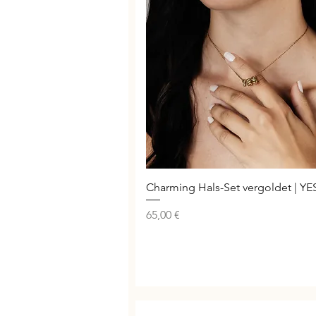
Schnellansicht
Charming Hals-Set vergoldet | YE
Preis
65,00 €