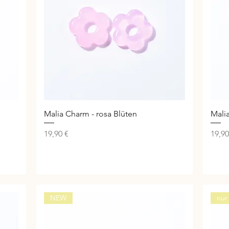
Schnellansicht
Malia Charm - rosa Blüten
Mali
Preis
Preis
19,90 €
19,90
NEW
nur 