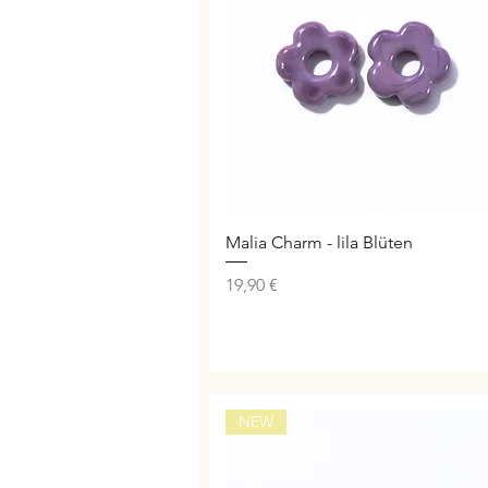
Schnellansicht
Malia Charm - lila Blüten
Preis
19,90 €
NEW