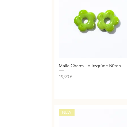
Schnellansicht
Malia Charm - blitzgrüne Büten
Preis
19,90 €
NEW