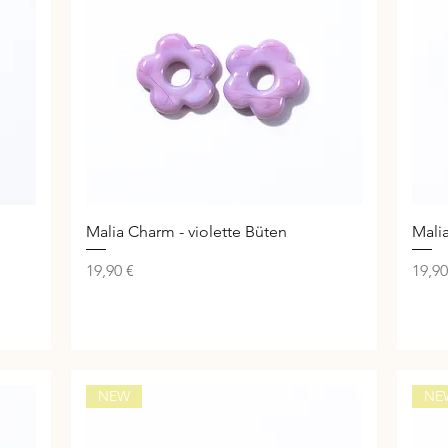
Schnellansicht
Malia Charm - violette Büten
Mali
Preis
Preis
19,90 €
19,90
NEW
NE