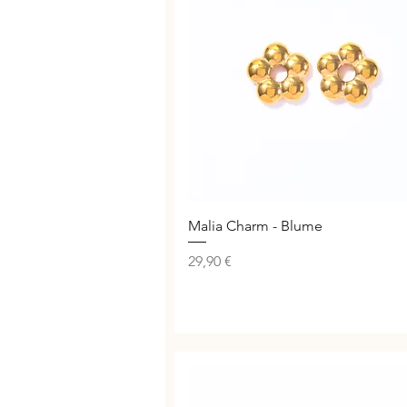
Schnellansicht
Malia Charm - Blume
Preis
29,90 €