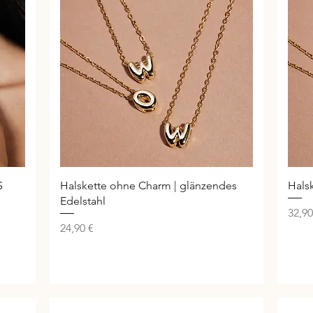
Schnellansicht
S
Halskette ohne Charm | glänzendes
Hals
Edelstahl
Preis
32,90
Preis
24,90 €