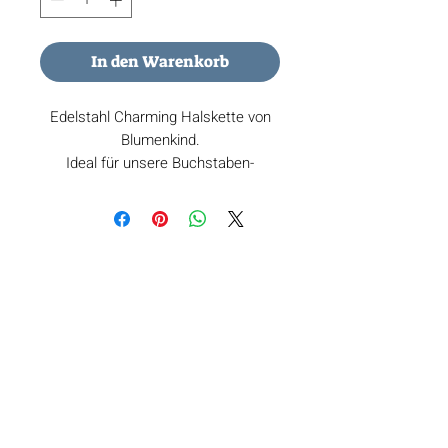
In den Warenkorb
Edelstahl Charming Halskette von
Blumenkind.
Ideal für unsere Buchstaben-
Charms.
Material: glänzendes Edelstahl
Durchmesser: 1mm
ÜBER
Buchstaben, die Gefühle tragen. Für
blumenkind
Momente, die Geschichten
Materialien
erzählen.
Nachhaltigkeit
Partner*innen
RECHTLICHES