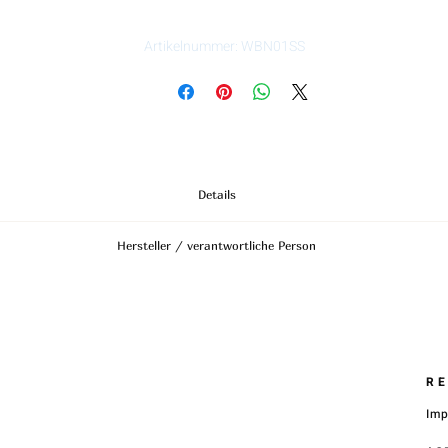
Artikelnummer: WBN01SS
Details
Material:
Edelstahl | stahl
Hersteller / verantwortliche Person
- Ø Anhänger: 15mm
- Kettenlänge: 45cm
Anschrift
STREET HandelsgmbH
Hunnenbrunn/Gewerbezone 2/7
9300 St. Veit a. d. Glan
Austria
R
E – Mail
Im
office@street.at