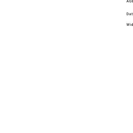
AG
Telefon
+43 (0) 4212 33600
Dat
Wid