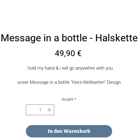
Message in a bottle - Halskette
Preis
49,90 €
..hold my hand & i will go anywehre with you
unser Message in a bottle "Herz-Weltkarten" Design
zeigt eine kleine Welt in Herzform ohne Grenzen.
Egal ob für Reislustige, Naturliebhaber oder Freunde des schlichten
Anzahl
*
Designs
die Weltkarte in Herzform ist für jeden das richtige Accessoire.
In den Warenkorb