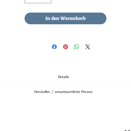
In den Warenkorb
Details
vergoldet
Hersteller / verantwortliche Person
Material: Bergkristall
Länge: ca. 2cm
Anschrift
STREET HandelsgmbH
Hunnenbrunn/Gewerbezone 2/7
9300 St. Veit a. d. Glan
Austria