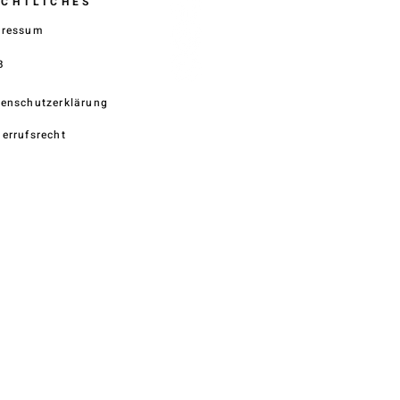
ECHTLICHES
pressum
B
enschutzerklärung
errufsrecht