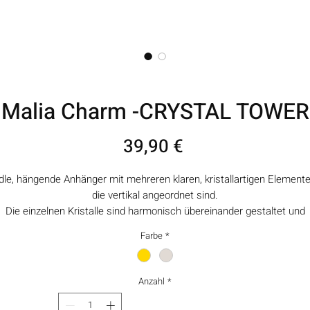
Malia Charm -CRYSTAL TOWER
Preis
39,90 €
dle, hängende Anhänger mit mehreren klaren, kristallartigen Elemente
die vertikal angeordnet sind.
Die einzelnen Kristalle sind harmonisch übereinander gestaltet und
erinnern in ihrer Form an einen filigranen Turm.
Farbe
*
Das Design wirkt elegant, modern und leicht – ideal für stilvolle
Tageslooks, ebenso wie für festliche Anlässe.
(ACHTUNG: bei diesem Produkt handelt es sich um Charms OHNE
Anzahl
*
Creolen!)