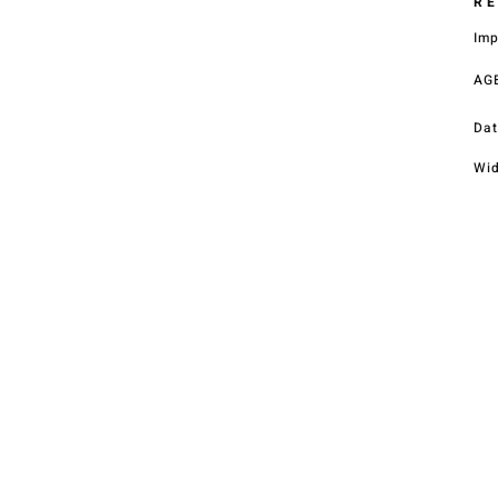
R
E – Mail
Im
office@street.at
AG
Telefon
+43 (0) 4212 33600
Dat
Wid