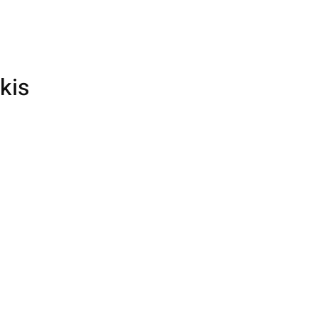
kis
ere
es
f