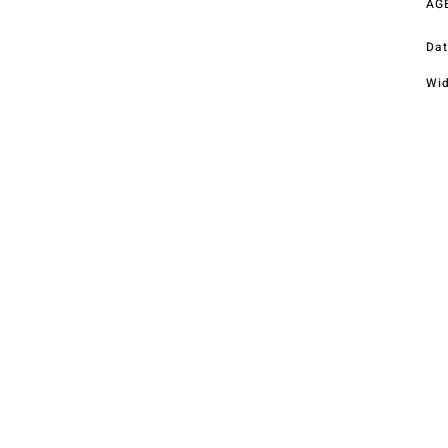
AG
Telefon
+43 (0) 4212 33600
Dat
Wid