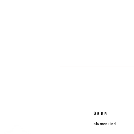
Di
S
K
ÜBER
blumenkind