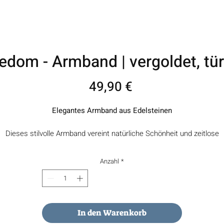
eedom - Armband | vergoldet, tür
Preis
49,90 €
Elegantes Armband aus Edelsteinen
Dieses stilvolle Armband vereint natürliche Schönheit und zeitlose
eganz. Der Edelstein Türkis verleiht dem Schmuckstück eine besond
Ausstrahlung.
Anzahl
*
b als stilvoller Alltagsbegleiter oder als besonderes Geschenk – dies
Armband unterstreicht feminine Eleganz und natürliche Schönheit au
dezente Weise.
In den Warenkorb