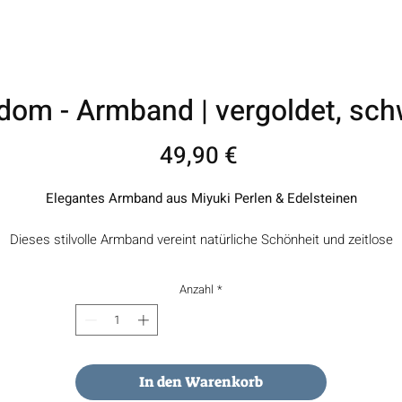
dom - Armband | vergoldet, sc
Preis
49,90 €
Elegantes Armband aus Miyuki Perlen & Edelsteinen
Dieses stilvolle Armband vereint natürliche Schönheit und zeitlose
Eleganz. Zarte Miyuki Perlen treffen auf harmonisch abgestimmte
elsteine wie Amethyst und Amazonit und verleihen dem Schmuckst
Anzahl
*
eine besondere Ausstrahlung.
b als stilvoller Alltagsbegleiter oder als besonderes Geschenk – dies
Armband unterstreicht feminine Eleganz und natürliche Schönheit au
dezente Weise.
In den Warenkorb