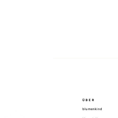
Di
S
K
ÜBER
blumenkind