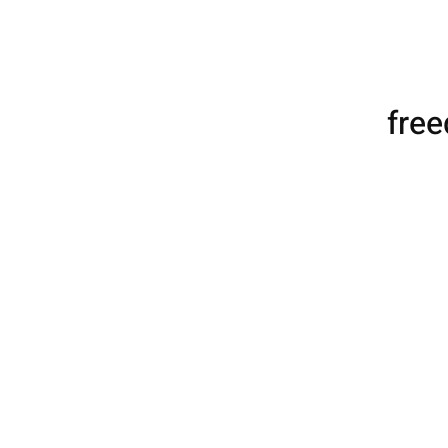
free
Ed
O