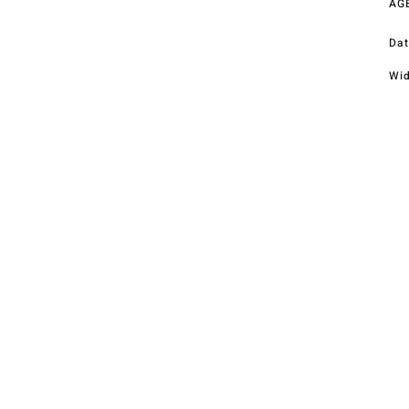
AG
Telefon
+43 (0) 4212 33600
Dat
Wid