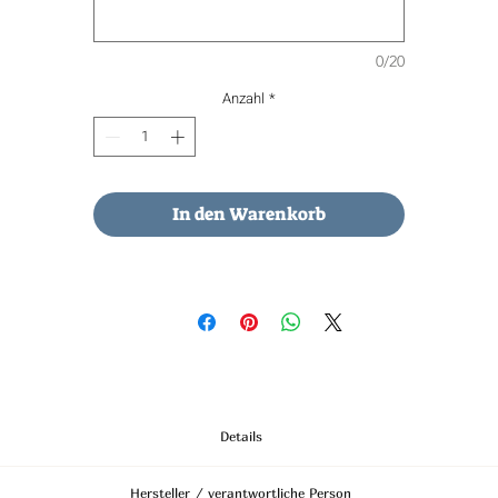
Das Schmuckstück ist Wasserfest.
0/20
Anzahl
*
In den Warenkorb
Details
Kettenlänge: 50cm
Hersteller / verantwortliche Person