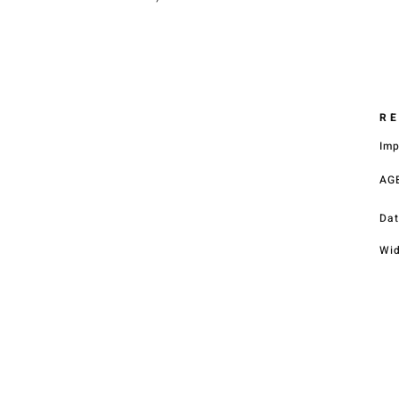
Kettenstärke: 1mm
Anhänger Durchmesser: 1,5cm
Anschrift
STREET HandelsgmbH
Hunnenbrunn/Gewerbezone 2/7
9300 St. Veit a. d. Glan
Austria
R
E – Mail
Im
office@street.at
AG
Telefon
+43 (0) 4212 33600
Dat
Wid