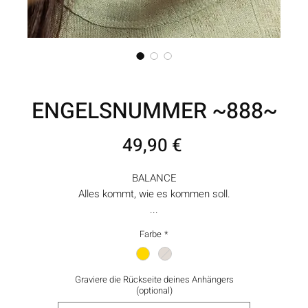
ENGELSNUMMER ~888~
Preis
49,90 €
BALANCE
Alles kommt, wie es kommen soll.
...
Farbe
*
Die Halskette sowie der Anhänger wurden mit einer 18K Vergoldung,
(betrifft goldene Variante) sowie Emaille veredelt.
Das Basismaterial ist Edelstahl, die Kette ist somit auch sehr gut für
Graviere die Rückseite deines Anhängers
empfindliche Trägerinnen geeignet.
(optional)
Es gibt kein Anlaufen oder verfärben.