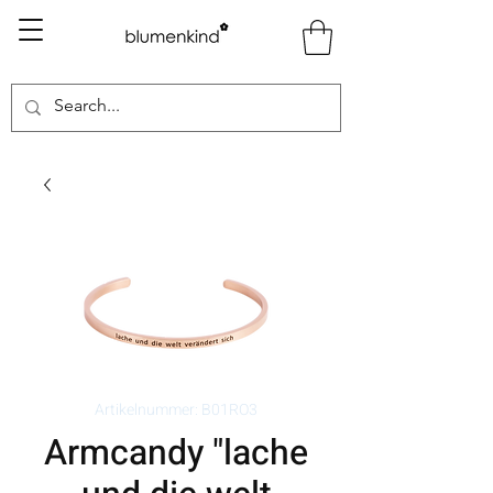
Artikelnummer: B01RO3
Armcandy "lache