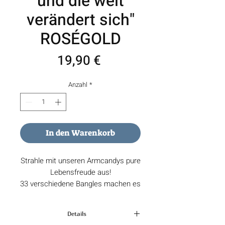
und die welt
verändert sich"
ROSÉGOLD
Preis
19,90 €
Anzahl
*
In den Warenkorb
Strahle mit unseren Armcandys pure
Lebensfreude aus!
33 verschiedene Bangles machen es
dir einfach,
auch deinen Liebsten ein Lächeln ins
Details
Gesicht zu zaubern.