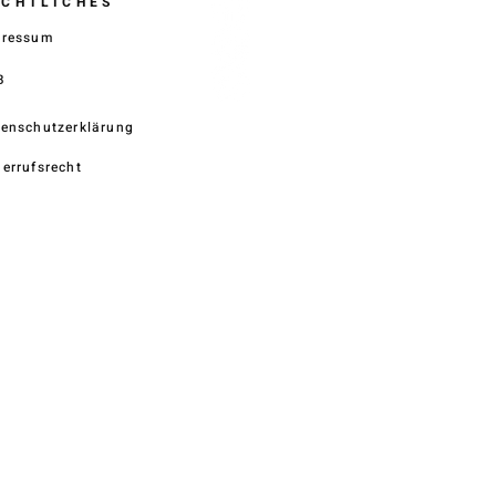
ECHTLICHES
pressum
B
enschutzerklärung
errufsrecht