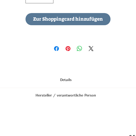
sondern auch aktiv dazu beitragen, die Umwelt zu schützen. Unsere
ollektion ist ein Symbol für Nachhaltigkeit und bewusstes Handeln.

Zur Shoppingcard hinzufügen
Details
vergoldet
Hersteller / verantwortliche Person
Armbandlänge: 16cm + 3cm Verlängerung
Durchmesser: ca. 0,4cm
Anschrift
Verschluss: Karabiner
STREET HandelsgmbH
Hunnenbrunn/Gewerbezone 2/7
9300 St. Veit a. d. Glan
Austria