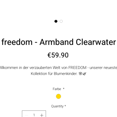
freedom - Armband Clearwater
Price
€59.90
illkommen in der verzauberten Welt von FREEDOM - unserer neuest
Kollektion für Blumenkinder.
🌸🌿
ese einzigartigen Schmuckstücke vereinen nicht nur zeitlose Schönhe
Farbe
*
sondern auch einen umweltfreundlichen Ansatz.
💫
Jedes einzelne Juwel wird mit viel Liebe und Sorgfalt aus wertvollem
trandglas handgefertigt, das wir persönlich an den Küsten gesamme
Quantity
*
haben.
🌊♻️
Mit FREEDOM möchten wir nicht nur die Schönheit der Natur feiern,