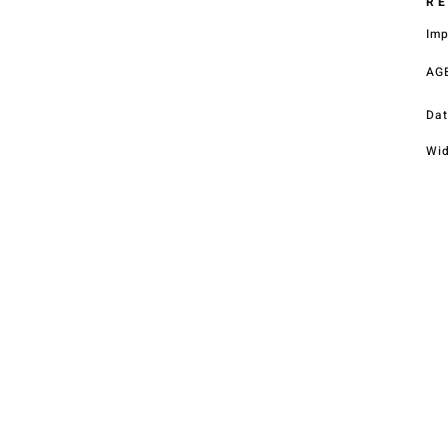
R
E – Mail
Im
office@street.at
AG
Telefon
+43 (0) 4212 33600
Dat
Wid