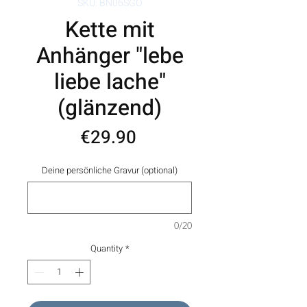
SKU: BN06SGO
Kette mit
Anhänger "lebe
liebe lache"
(glänzend)
Price
€29.90
Deine persönliche Gravur (optional)
0/20
Quantity
*