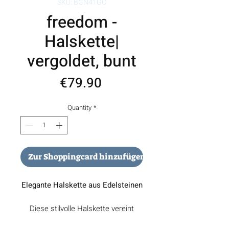
SKU: BGN41GO
freedom -
Halskette|
vergoldet, bunt
Price
€79.90
Quantity
*
Zur Shoppingcard hinzufügen
Elegante Halskette aus Edelsteinen
Diese stilvolle Halskette vereint
natürliche Schönheit und zeitlose