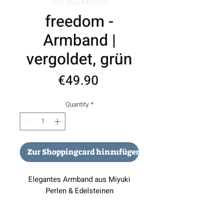
SKU: BGB44GOGN
freedom -
Armband |
vergoldet, grün
Price
€49.90
Quantity
*
Zur Shoppingcard hinzufügen
Elegantes Armband aus Miyuki
Perlen & Edelsteinen
Dieses stilvolle Armband vereint