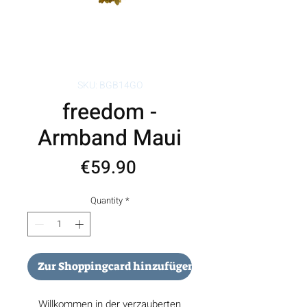
SKU: BGB14GO
freedom -
Armband Maui
Price
€59.90
Quantity
*
Zur Shoppingcard hinzufügen
Willkommen in der verzauberten