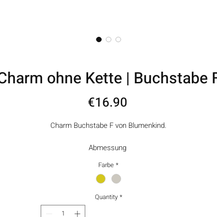
Charm ohne Kette | Buchstabe 
Price
€16.90
Charm Buchstabe F von Blumenkind.
Abmessung
5 mm hoch und ungefähr 2 mm breit.
Farbe
*
Material
Edelstahl vergoldet bzw.
Quantity
*
Edelstahl Silberfarben poliert