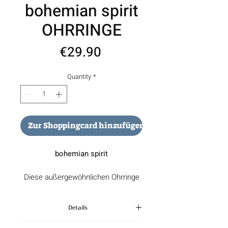
bohemian spirit
OHRRINGE
Price
€29.90
Quantity
*
Zur Shoppingcard hinzufügen
bohemian spirit
Diese außergewöhnlichen Ohrringe
vereinen modernes Design mit
einem Hauch von Vintage-Glamour.
Details
Die fächerförmigen Anhänger aus
silberfarbenem Metall sind kunstvoll
Hochwertige Ohrringe im Boho-Style