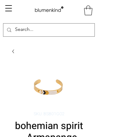
SKU: BSB01GO2
bohemian spirit