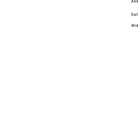
AG
Telefon
+43 (0) 4212 33600
Dat
Wid