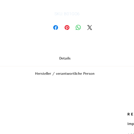
SKU: B01GO6
Details
Material:
Edelstahl | vergoldet
Hersteller / verantwortliche Person
- 3mm breit
- 60mm Durchmesser
Anschrift
- stufenlos größenverstellbar (passen somit an fast jedes Handgelenk)
STREET HandelsgmbH
TIPP:
Hunnenbrunn/Gewerbezone 2/7
Den Armreif beim Anlegen etwas zusammendrücken.
9300 St. Veit a. d. Glan
Zum Öffnen den Armreif mit etwas Gefühl auseinander ziehen.
Austria
R
E – Mail
Im
office@street.at