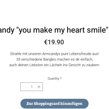
ndy "you make my heart smile
Price
€19.90
Strahle mit unseren Armcandys pure Lebensfreude aus!
33 verschiedene Bangles machen es dir einfach,
auch deinen Liebsten ein Lächeln ins Gesicht zu zaubern.
You make my heart smile like nobody else
Quantity
*
Zur Shoppingcard hinzufügen